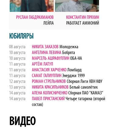
РУСЛАН ГАБДРАХМАНОВ
КОНСТАНТИН ПРЯХИН
ЛЕЙЛА
РАБОТАЕТ АММОНИЙ
ЮБИЛЯРЫ
08 августа
НИКИТА ЗАКАЗОВ
Молодежка
10 августа
АНГЕЛИНА ЛЕВИНА
Бобрята
10 августа
МАРСЕЛЬ АШРАФУЛЛИН
ОБА-НА
11 августа
АРТЁМ ЛАТУЛ
11 августа
АНАСТАСИЯ ХАРЧЕНКО
Ломбард
11 августа
САМАТ ГАЛИУЛЛИН
Энерджи 1999
12 августа
РОМАН СТРЕЛЬНИКОВ
Сборная Лиги КВН КФУ
13 августа
НИКИТА КРАСИЛЬНИКОВ
Белый самолётик
14 августа
АЛЕНА КОЛИСНИЧЕНКО
Сборная ПАО "КАМАЗ"
14 августа
ПАВЕЛ ПРИСТАНСКИЙ
Четыре татарина (второй
состав)
ВИДЕО