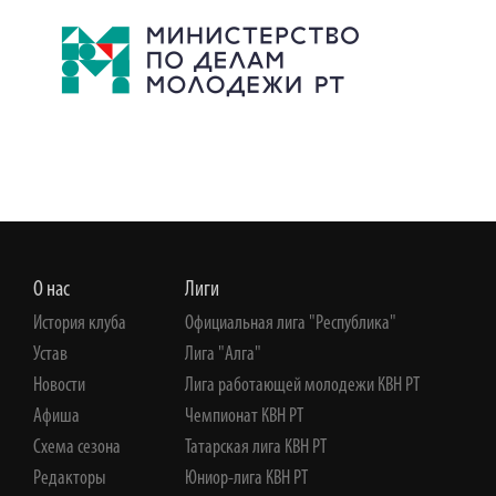
О нас
Лиги
История клуба
Официальная лига "Республика"
Устав
Лига "Алга"
Новости
Лига работающей молодежи КВН РТ
Афиша
Чемпионат КВН РТ
Схема сезона
Татарская лига КВН РТ
Редакторы
Юниор-лига КВН РТ